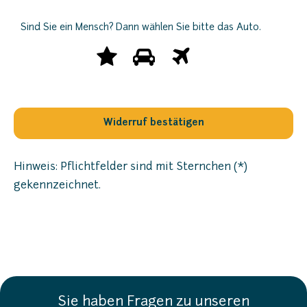
Sind Sie ein Mensch? Dann wählen Sie bitte
das Auto
.
Sind
1
2
3
Sie
ein
Mensch?
Dann
wählen
Sie
bitte
Hinweis: Pflichtfelder sind mit Sternchen (*)
das
gekennzeichnet.
Auto.
Sie haben Fragen zu unseren