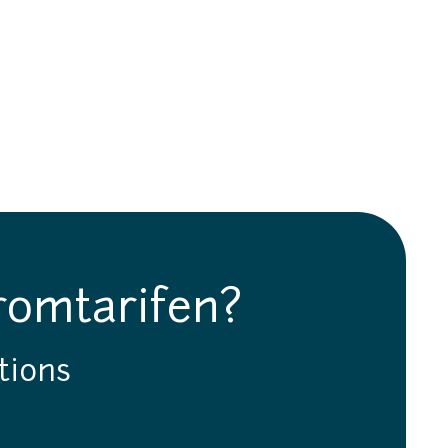
romtarifen?
tions