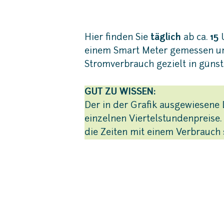
Hier finden Sie
täglich
ab ca.
15
einem Smart Meter gemessen und 
Stromverbrauch gezielt in günst
GUT ZU WISSEN:
Der in der Grafik ausgewiesene 
einzelnen Viertelstundenpreise.
die Zeiten mit einem Verbrauch 